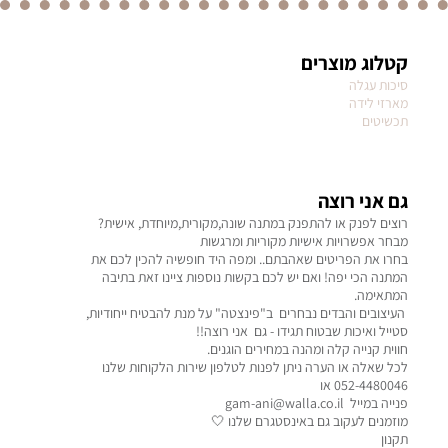
קטלוג מוצרים
סיכות עגלה
מארזי לידה
תכשיטים
גם אני רוצה
רוצים לפנק או להתפנק במתנה שונה,מקורית,מיוחדת, אישית?
מבחר אפשרויות אישיות מקוריות ומרגשות
בחרו את הפריטים שאהבתם.. ומפה היד חופשיה להכין לכם את
המתנה הכי יפה! ואם יש לכם בקשות נוספות ציינו זאת בתיבה
המתאימה.
העיצובים והבדים נבחרים ב"פינצטה" על מנת להבטיח ייחודיות,
סטייל ואיכות שבטוח תגידו - גם אני רוצה!!
חווית קנייה קלה ומהנה במחירים הוגנים.
לכל שאלה או הערה ניתן לפנות לטלפון שירות הלקוחות שלנו
052-4480046 או
פנייה במייל gam-ani@walla.co.il
מוזמנים לעקוב גם באינסטגרם שלנו 🤍
תקנון