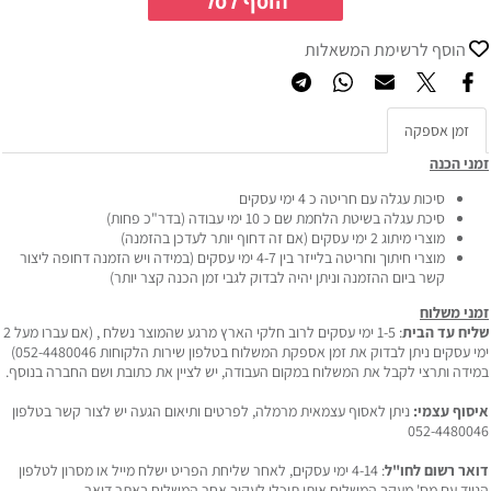
הוסף לסל
הוסף לרשימת המשאלות
זמן אספקה
זמני הכנה
סיכות עגלה עם חריטה כ 4 ימי עסקים
סיכת עגלה בשיטת הלחמת שם כ 10 ימי עבודה (בדר"כ פחות)
מוצרי מיתוג 2 ימי עסקים (אם זה דחוף יותר לעדכן בהזמנה)
מוצרי חיתוך וחריטה בלייזר בין 4-7 ימי עסקים (במידה ויש הזמנה דחופה ליצור
קשר ביום ההזמנה וניתן יהיה לבדוק לגבי זמן הכנה קצר יותר)
זמני משלוח
שליח עד הבית
: 1-5 ימי עסקים לרוב חלקי הארץ מרגע שהמוצר נשלח , (אם עברו מעל 2
ימי עסקים ניתן לבדוק את זמן אספקת המשלוח בטלפון שירות הלקוחות 052-4480046)
במידה ותרצי לקבל את המשלוח במקום העבודה, יש לציין את כתובת ושם החברה בנוסף.
איסוף עצמי:
ניתן לאסוף עצמאית מרמלה, לפרטים ותיאום הגעה יש לצור קשר בטלפון
052-4480046
דואר רשום לחו"ל
: 4-14 ימי עסקים, לאחר שליחת הפריט ישלח מייל או מסרון לטלפון
הנייד עם מס' מעקב המשלוח איתו תוכלי לעקוב אחר המשלוח באתר דואר