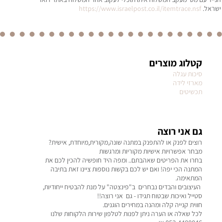
ישראל.
https://www.israelpost.co.il/itemtrace.nsf
קטלוג מוצרים
סיכות עגלה
מארזי לידה
תכשיטים
גם אני רוצה
רוצים לפנק או להתפנק במתנה שונה,מקורית,מיוחדת, אישית?
מבחר אפשרויות אישיות מקוריות ומרגשות
בחרו את הפריטים שאהבתם.. ומפה היד חופשיה להכין לכם את
המתנה הכי יפה! ואם יש לכם בקשות נוספות ציינו זאת בתיבה
המתאימה.
העיצובים והבדים נבחרים ב"פינצטה" על מנת להבטיח ייחודיות,
סטייל ואיכות שבטוח תגידו - גם אני רוצה!!
חווית קנייה קלה ומהנה במחירים הוגנים.
לכל שאלה או הערה ניתן לפנות לטלפון שירות הלקוחות שלנו